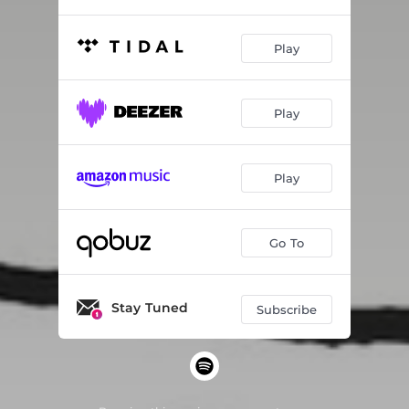
Play
Play
Play
Go To
Stay Tuned
Subscribe