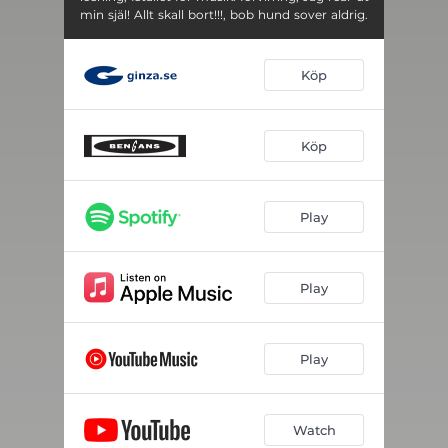
min själ! Allt skall bort!!!, bob hund sover aldrig.
Köp
Köp
Play
Play
Play
Watch