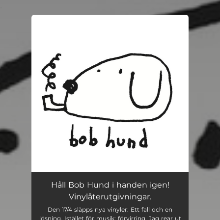
.
You're all set!
Håll Bob Hund i handen igen!
Vinylåterutgivningar.
Den 17/4 släpps nya vinyler: Ett fall och en
lösning, Istället för musik: förvirring, Jag rear ut